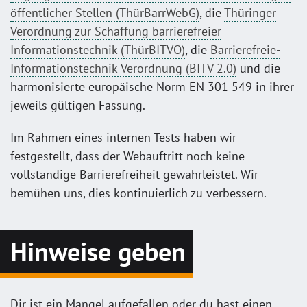
öffentlicher Stellen (ThürBarrWebG)
, die
Thüringer
Verordnung zur Schaffung barrierefreier
Informationstechnik (ThürBITVO)
, die
Barrierefreie-
Informationstechnik-Verordnung (BITV 2.0)
und die
harmonisierte europäische Norm EN 301 549 in ihrer
jeweils gültigen Fassung.
Im Rahmen eines internen Tests haben wir
festgestellt, dass der Webauftritt noch keine
vollständige Barrierefreiheit gewährleistet. Wir
bemühen uns, dies kontinuierlich zu verbessern.
Hinweise geben
Dir ist ein Mangel aufgefallen oder du hast einen