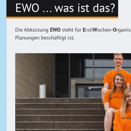
EWO ... was ist das?
Die Abkürzung
EWO
steht für
E
rsti
W
ochen-
O
rganis
Planungen beschäftigt ist.