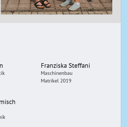
n
Franziska Steffani
tik
Maschinenbau
Matrikel 2019
rmisch
nik