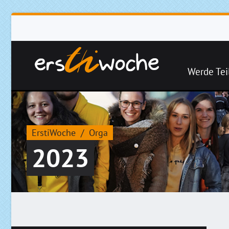
Werde Tei
ErstiWoche
Orga
2023