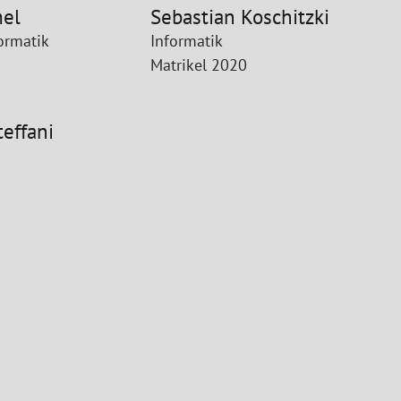
mel
Sebastian Koschitzki
ormatik
Informatik
Matrikel 2020
teffani